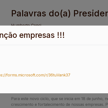
Palavras do(a) Preside
Humberto Cenci
nção empresas !!!
Prezados membros do setor de grãos do Distrito F
É com grande satisfação e renovado compromisso que
meu segundo mandato como presidente do Sindigrãos
Ricardo Barbosa de Souza na vice-presidência, e ju
iniciado em junho de 2020.
O primeiro mandato foi uma jornada de intenso apr
ps://forms.microsoft.com/r/36tuVank37
de nosso ex-vice-presidente Marcos Antônio de Souza
com os demais sindicatos da indústria filiados à Fib
colaboração que tornaram esses anos tão produtivo
Para este novo ciclo, que se inicia em 18 de junho, 
crescimento e fortalecimento de nossas empresas. P