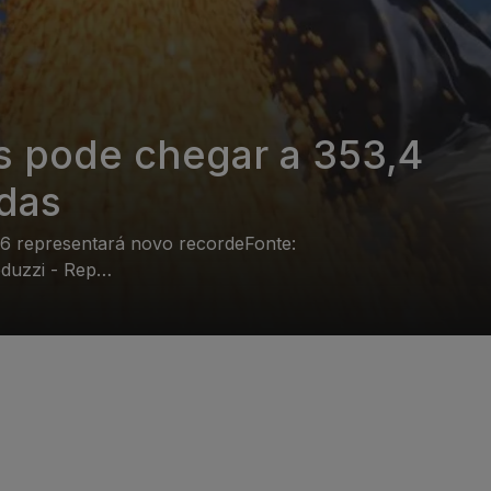
s pode chegar a 353,4
das
26 representará novo recordeFonte:
eduzzi - Rep…