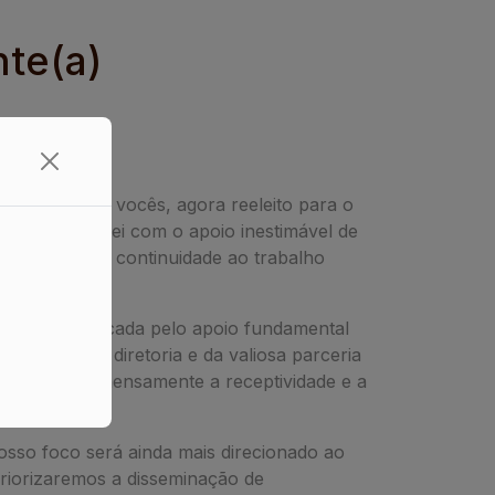
nte(a)
ederal,
 me dirijo a vocês, agora reeleito para o
-DF. Contarei com o apoio inestimável de
ntos, daremos continuidade ao trabalho
endizado, marcada pelo apoio fundamental
, de toda a diretoria e da valiosa parceria
ra. Agradeço imensamente a receptividade e a
s.
nosso foco será ainda mais direcionado ao
riorizaremos a disseminação de