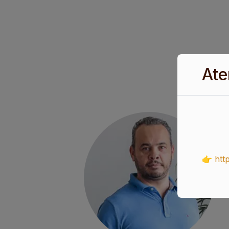
Ate
👉 htt